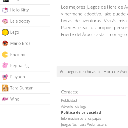
Los mejores juegos de Hora de Av
Hello Kitty
y hermano adoptivo. Jake puede c
horas de aventuras. Vivirás misi
Lalaloopsy
Puedes crear tus propios personaj
Lego
Fuerte del Árbol hasta Limonagrio 
Mario Bros
Pacman
Peppa Pig
juegos de chicas
»
Hora de Aven
Pinypon
Tara Duncan
Contacto
Winx
Publicidad
Advertencia legal
Política de privacidad
Información para los papás
Juegos flash para Webmasters