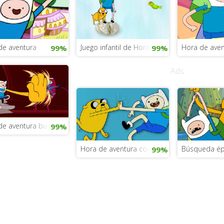
de aventura
Juego infantil de Hora de aventuras
Hora de aven
99%
99%
Ads
de aventura buscando a las princesas
99%
Hora de aventura con Finn y Jake
Búsqueda ép
99%