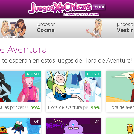
JUEGOS DE
JUEGOS D
Cocina
Vestir
de Aventura
oo te esperan en estos juegos de Hora de Aventura!
NUEVO
NUEVO
 a las princesas de Hora de aventura
Hora de aventura pela en la nieve
Hora de aven
99%
99%
TOP
TOP