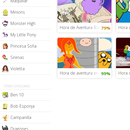
Maquillar
Minions
Monster High
Hora de Aventura Battle Party
Hora 
79%
My Little Pony
Princesa Sofia
Sirenas
Violetta
Hora de aventura en llamas
Hora 
99%
OTRAS CATEGORÍAS
Ben 10
Bob Esponja
Campanilla
Dragones