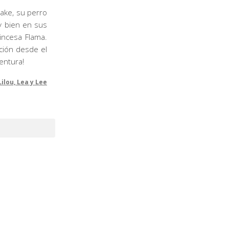
ake, su perro
y bien en sus
incesa Flama.
cción desde el
entura!
Lilou, Lea y Lee