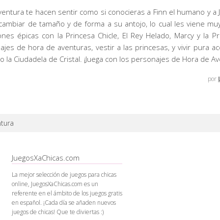
entura te hacen sentir como si conocieras a Finn el humano y a J
ambiar de tamaño y de forma a su antojo, lo cual les viene mu
ones épicas con la Princesa Chicle, El Rey Helado, Marcy y la Pr
es de hora de aventuras, vestir a las princesas, y vivir pura a
o la Ciudadela de Cristal. ¡Juega con los personajes de Hora de Av
por
tura
JuegosXaChicas.com
La mejor selección de juegos para chicas
online, JuegosXaChicas.com es un
referente en el ámbito de los juegos gratis
en español. ¡Cada día se añaden nuevos
juegos de chicas! Que te diviertas :)