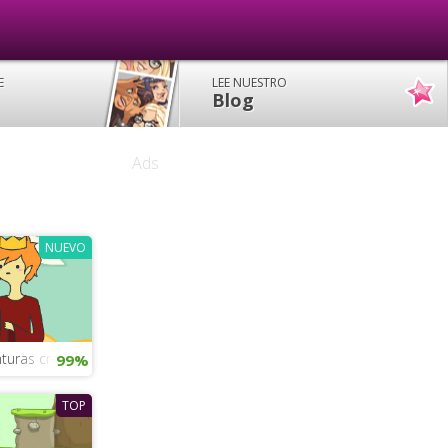
E
LEE NUESTRO
Blog
Ads
NUEVO
turas creador de personajes
99%
TOP