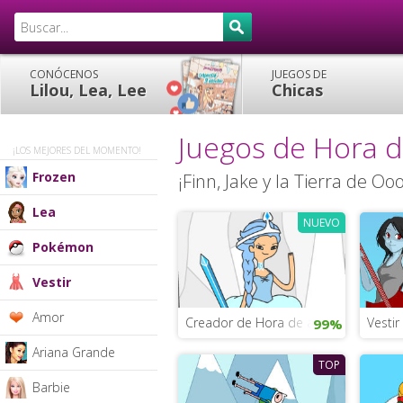
CONÓCENOS
JUEGOS DE
Lilou, Lea, Lee
Chicas
Juegos de Hora 
¡LOS MEJORES DEL MOMENTO!
Frozen
¡Finn, Jake y la Tierra de O
Lea
NUEVO
Pokémon
Vestir
Amor
Creador de Hora de aventura
Vestir
99%
Ariana Grande
TOP
Barbie