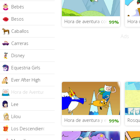
Bebés
Besos
Hora de aventura con Finn Saltarín
Hora 
99%
Caballos
Ads
Carreras
Disney
Equestria Girls
Ever After High
Hora de Aventura
Lee
Lilou
Hora de aventura y el Rey Helado
Rosqu
99%
Los Descendientes