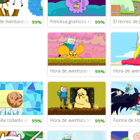
de Aventuras para 2 jugadores
Princesa grumosa en Hora de aventura
El recreo de
99%
99%
Hora de aventuras misión honrada 1
Hora de aven
99%
illa rodante en Hora de aventura
Hora de aventura limones a la fuga
Fionna de Ho
99%
99%