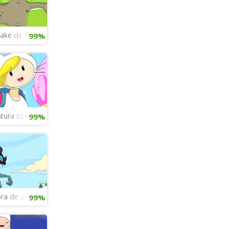
 Jake de Hora de Aventura
99%
tura con Fionna y Cake
99%
ra de aventura
99%