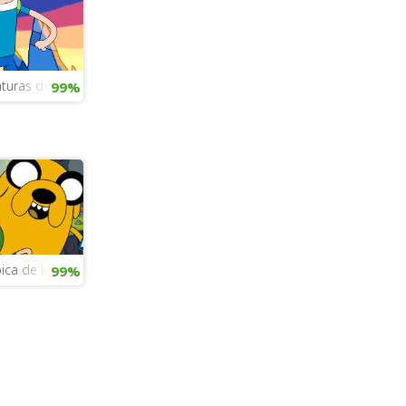
turas de acción
99%
ica de Hora de aventura
99%