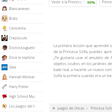
Vestir a la Princesa Sofía
Prince
99%
Blancanieves
Bratz
Cenicienta
Crepúsculo
La primera lección que aprendió l
Doctora Juguetes
de la Princesa Sofía, puedes apre
Dora la exploradora
¿Te gustaría usar el amuleto de 
objetos ocultos en los jardines de 
Glee
baile real, a hacerle un nuevo cort
Sofía la primera cuando era un be
Hannah Montana
Harry Potter
High School Musical
Los Juegos del Hambre
juegos de chicas
»
Princesa Sofi