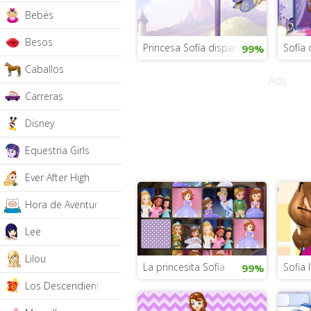
Bebés
Besos
Princesa Sofía dispara burbujas
Sofía 
99%
Caballos
Ads
Carreras
Disney
Equestria Girls
Ever After High
Hora de Aventura
Lee
Lilou
La princesita Sofía
Sofia 
99%
Los Descendientes