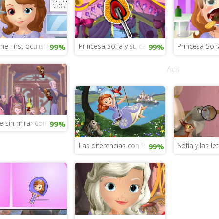
the First oculista
Princesa Sofía y su carruaje
Princesa Sofí
99%
99%
Ads
o
e sin mirar con Sofía
99%
Las diferencias con Princesa Sofía
Sofía y las l
99%