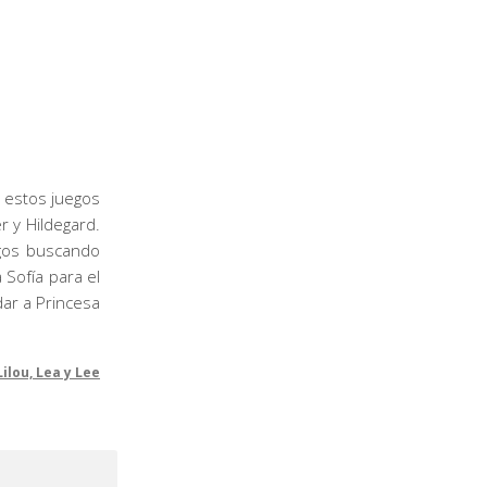
n estos juegos
r y Hildegard.
igos buscando
 Sofía para el
dar a Princesa
Lilou, Lea y Lee