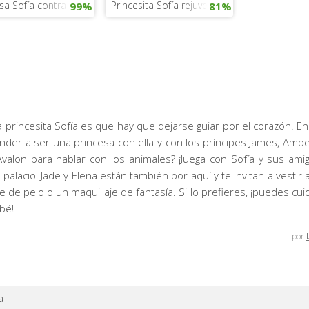
sa Sofía contra James
Princesita Sofía rejuvenece
99%
81%
a princesita Sofía es que hay que dejarse guiar por el corazón. E
nder a ser una princesa con ella y con los príncipes James, Ambe
Avalon para hablar con los animales? ¡Juega con Sofía y sus am
palacio! Jade y Elena están también por aquí y te invitan a vestir a
e de pelo o un maquillaje de fantasía. Si lo prefieres, ¡puedes cui
bé!
por
a