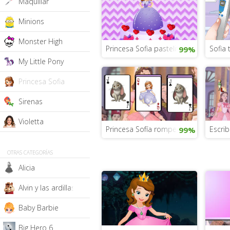
Maquillar
Minions
Monster High
Princesa Sofia pastelitos
Sofia 
99%
My Little Pony
Princesa Sofia
Sirenas
Violetta
Princesa Sofía rompecabezas solitari
Escrib
99%
OTRAS CATEGORÍAS
Alicia
Alvin y las ardillas
Baby Barbie
Big Hero 6