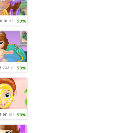
illar a Princesa Sofía
99%
ía cuando era bebé
99%
a en el baile
99%