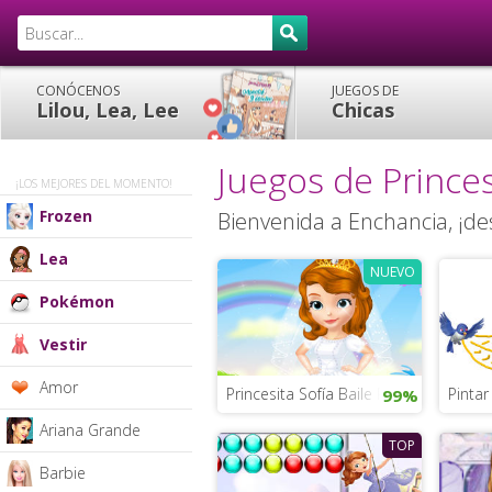
CONÓCENOS
JUEGOS DE
Lilou, Lea, Lee
Chicas
Juegos de Princes
¡LOS MEJORES DEL MOMENTO!
Frozen
Bienvenida a Enchancia, ¡des
Lea
NUEVO
Pokémon
Vestir
Amor
Princesita Sofía Baile Real
Pintar
99%
Ariana Grande
TOP
Barbie