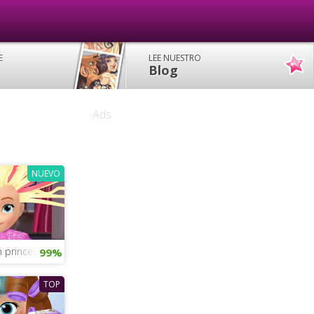
E
LEE NUESTRO
Blog
Ads
NUEVO
 princesa Sofia
99%
TOP