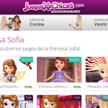
JUEGOS DE
JUEGOS D
Cocina
Vestir
a Sofia
cubre los juegos de la Princesa Sofía!
NUEVO
NUEVO
 a Princesita Sofía
Princesa Sofía busca las llaves
Peinados con
99%
99%
TOP
TOP