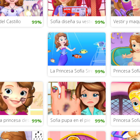
del Castillo
Sofía diseña su vestido
Vestir y maqu
99%
99%
La Princesa Sofía Sirena
Princesa Sof
99%
la princesa desastre
Sofia pupa en el pie
Princesa Sofi
99%
99%