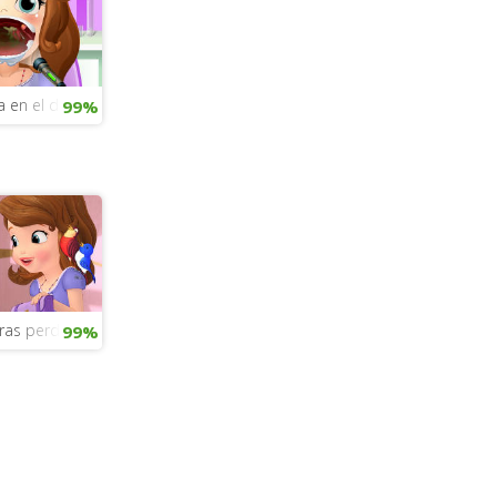
a en el dentista
99%
etras perdidas
99%