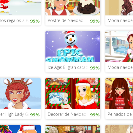
nte
 los regalos a Papá Noel
Postre de Navidad
Moda navide
95%
99%
Ice Age: El gran cataclismo
Moda navide
99%
er High Lady Gaga zombie
Decorar de Navidad
Peinados de
99%
99%