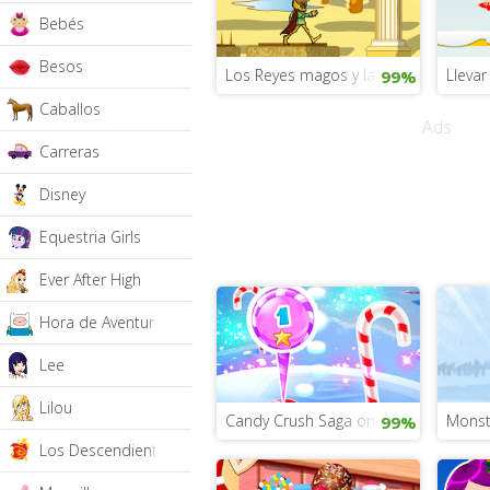
Bebés
Besos
Los Reyes magos y la estrella de Orie
Llevar
99%
Caballos
Ads
Carreras
Disney
Equestria Girls
Ever After High
Hora de Aventura
Lee
Lilou
Candy Crush Saga online gratis
Monst
99%
Los Descendientes