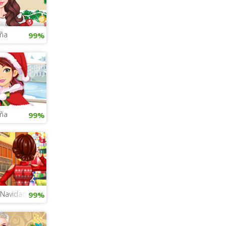
ña
99%
ña
99%
 Navidad
99%