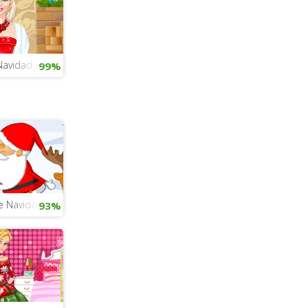
Navidad
99%
 Navidad: la venganza de los elfos
93%