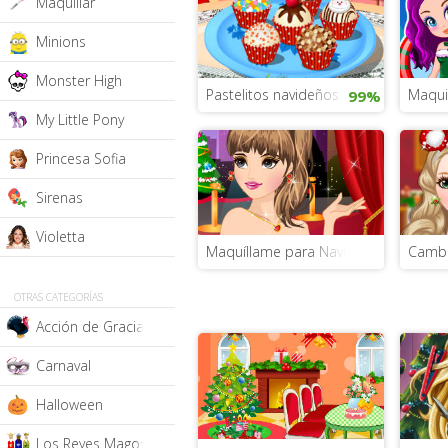
Maquillar
Minions
Monster High
Pastelitos navideños
Maquil
99%
My Little Pony
Princesa Sofia
Sirenas
Violetta
Maquíllame para Navidad
Cambi
OTRAS CATEGORÍAS
Acción de Gracias
Carnaval
Halloween
Los Reyes Magos