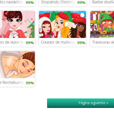
dos navideños de Barbie
Shopaholic Christmas de Navidad
Barbie dise
99%
99%
dos de dulce Navidad
Creador de muñecas de Navidad
Travesuras d
99%
99%
e Nochebuena
99%
Página siguiente »