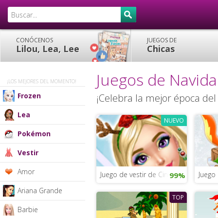
CONÓCENOS
JUEGOS DE
Lilou, Lea, Lee
Chicas
Juegos de Navid
¡LOS MEJORES DEL MOMENTO!
Frozen
¡Celebra la mejor época del
Lea
NUEVO
Pokémon
Vestir
Amor
Juego de vestir de Cindy en invierno
Juego 
99%
Ariana Grande
TOP
Barbie