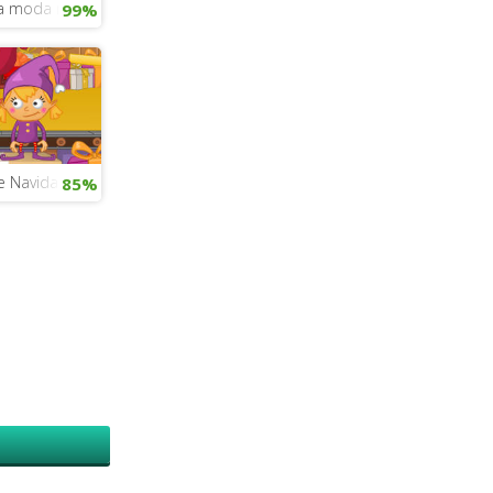
ña moda navideña
99%
e Navidad: besos en el Polo Norte
85%