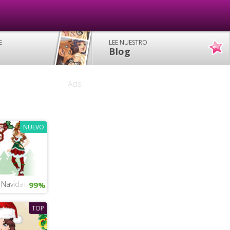
E
LEE NUESTRO
Blog
Ads
NUEVO
s
e Navidad
99%
TOP