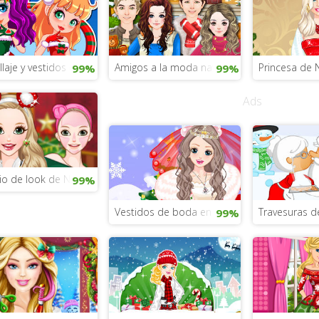
laje y vestidos de Navidad
Amigos a la moda navideña
Princesa de 
99%
99%
Ads
o de look de Navidad
99%
Vestidos de boda en Navidad
Travesuras de
99%