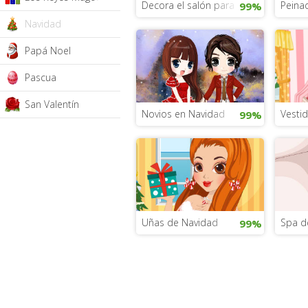
Decora el salón para Navidad
Peina
99%
Navidad
Papá Noel
Pascua
San Valentín
Novios en Navidad
Vesti
99%
Uñas de Navidad
Spa d
99%