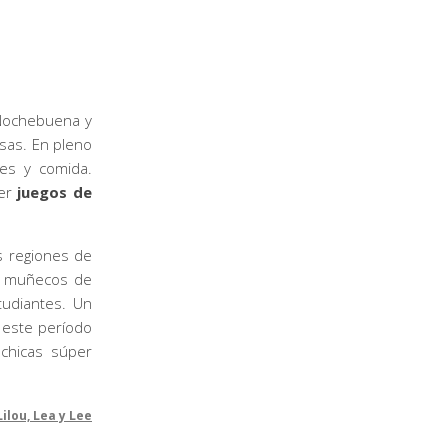
(Nochebuena y
esas. En pleno
les y comida.
cer
juegos de
s regiones de
de muñecos de
tudiantes. Un
 este período
 chicas súper
Lilou, Lea y Lee