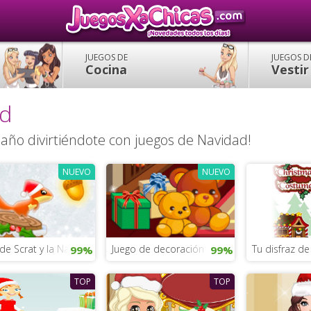
JUEGOS DE
JUEGOS D
Cocina
Vestir
ad
 año divirtiéndote con juegos de Navidad!
NUEVO
NUEVO
de Scrat y la Navidad para chicas
Juego de decoración de Navidad para chica
Tu disfraz d
99%
99%
TOP
TOP