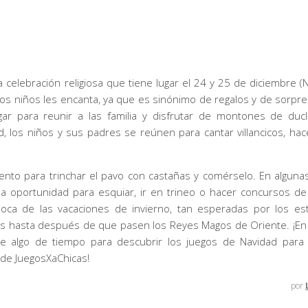
a celebración religiosa que tiene lugar el 24 y 25 de diciembre 
 los niños les encanta, ya que es sinónimo de regalos y de sorpr
ugar para reunir a las familia y disfrutar de montones de duc
, los niños y sus padres se reúnen para cantar villancicos, ha
nto para trinchar el pavo con castañas y comérselo. En alguna
la oportunidad para esquiar, ir en trineo o hacer concursos 
oca de las vacaciones de invierno, tan esperadas por los es
s hasta después de que pasen los Reyes Magos de Oriente. ¡En
te algo de tiempo para descubrir los juegos de Navidad para
 de JuegosXaChicas!
por