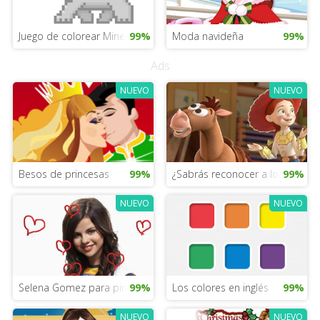
Juego de colorear Minecraft
99%
Moda navideña
99%
Ads
NUEVO
NUEVO
Besos de princesas
99%
¿Sabrás reconocer a los person
99%
NUEVO
NUEVO
Selena Gomez para pintar
99%
Los colores en inglés
99%
NUEVO
NUEVO