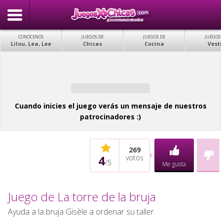
CONÓCENOS
JUEGOS DE
JUEGOS DE
JUEGOS
Lilou, Lea, Lee
Chicas
Cocina
Vest
Cuando inicies el juego verás un mensaje de nuestros
patrocinadores :)
269
4
votos
/
5
Me gusta
Juego de La torre de la bruja
Ayuda a la bruja Gisèle a ordenar su taller.