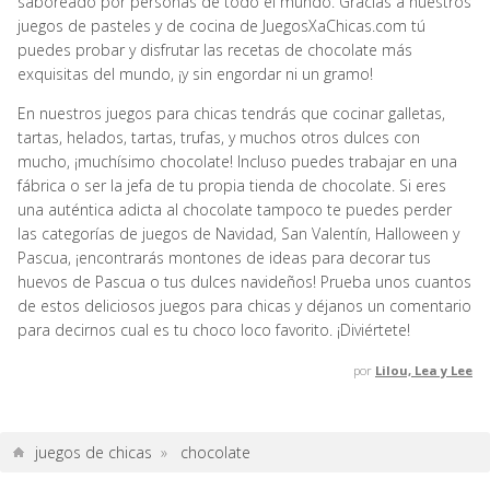
saboreado por personas de todo el mundo. Gracias a nuestros
juegos de pasteles y de cocina de JuegosXaChicas.com tú
puedes probar y disfrutar las recetas de chocolate más
exquisitas del mundo, ¡y sin engordar ni un gramo!
En nuestros juegos para chicas tendrás que cocinar galletas,
tartas, helados, tartas, trufas, y muchos otros dulces con
mucho, ¡muchísimo chocolate! Incluso puedes trabajar en una
fábrica o ser la jefa de tu propia tienda de chocolate. Si eres
una auténtica adicta al chocolate tampoco te puedes perder
las categorías de juegos de Navidad, San Valentín, Halloween y
Pascua, ¡encontrarás montones de ideas para decorar tus
huevos de Pascua o tus dulces navideños! Prueba unos cuantos
de estos deliciosos juegos para chicas y déjanos un comentario
para decirnos cual es tu choco loco favorito. ¡Diviértete!
por
Lilou, Lea y Lee
juegos de chicas
»
chocolate