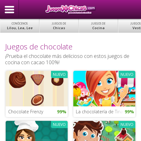
CONÓCENOS
JUEGOS DE
JUEGOS DE
JUEGOS
Lilou, Lea, Lee
Chicas
Cocina
Vest
Juegos de chocolate
¡Prueba el chocolate más delicioso con estos juegos de
cocina con cacao 100%!
NUEVO
NUEVO
Chocolate Frenzy
99%
La chocolatería de Tina
99%
NUEVO
NUEVO