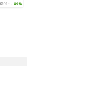
ens - Say ok
89%