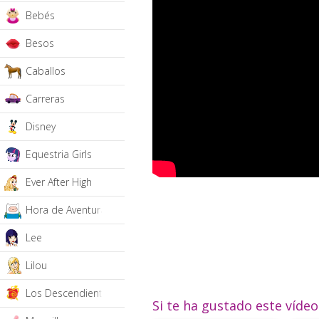
Bebés
Besos
Caballos
Carreras
Disney
Equestria Girls
Ever After High
Hora de Aventura
Lee
Lilou
Los Descendientes
Si te ha gustado este víde