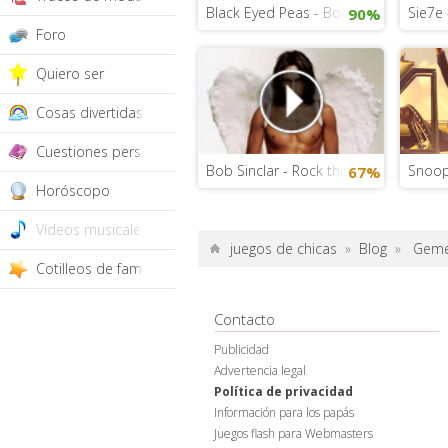
Black Eyed Peas - Boom Boom Pow
Sie7e 
90%
Foro
Quiero ser
Cosas divertidas
Cuestiones personales
Bob Sinclar - Rock this party
Snoop 
67%
Horóscopo
Vídeos musicales
juegos de chicas
»
Blog
»
Geme
Cotilleos de famosos
Contacto
Publicidad
Advertencia legal
Política de privacidad
Información para los papás
Juegos flash para Webmasters