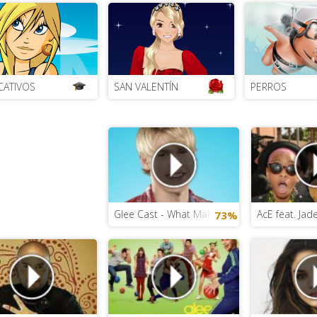
CATIVOS
SAN VALENTÍN
PERROS
Glee Cast - What Makes You Beautiful
AcE feat. Ja
73%