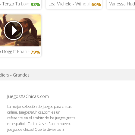
- Tengo Tu Love
Lea Michele - Without You (Glee Cast)
Vanessa Hudg
93%
60%
Dogg ft Pharrell Williams y Stevie Wonder - California Roll
79%
liers - Grandes
JuegosXaChicas.com
La mejor selección de juegos para chicas
online, JuegosXaChicas.com es un
referente en el ámbito de los juegos gratis
en español. ¡Cada día se añaden nuevos
juegos de chicas! Que te diviertas :)