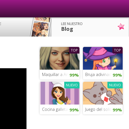
E
LEE NUESTRO
Blog
TOP
TOP
Maquillar a Amanda Seyfried
Bruja adivinadora
99%
99%
NUEVO
NUEVO
Cocina galletas de chocolate
Juego del solitario con 
99%
99%