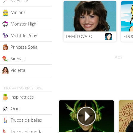
Maquillar
Minions
Monster High
My Little Pony
DEMI LOVATO
EDU
Princesa Sofia
Ads
Sirenas
Violetta
BLOG & COSAS DIVERTIDAS...
Inspiratrices
Ocio
Trucos de belleza y pelo
Trucos de moda