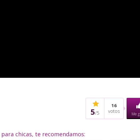
16
5
votos
/
5
Me g
o para chicas, te recomendamos: