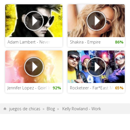
Adam Lambert - Never Close Our Eyes
Shakira - Empire
86%
Jennifer Lopez - Goin’ In feat. Flo Rida
92%
Rocketeer - Far*East Movement 
65%
juegos de chicas
»
Blog
»
Kelly Rowland - Work