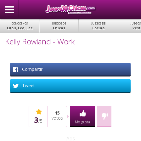
CONÓCENOS
JUEGOS DE
JUEGOS DE
JUEGOS
Lilou, Lea, Lee
Chicas
Cocina
Vest
Kelly Rowland - Work
Compartir
Tweet
15
3
votos
/
5
Me gusta
Ads