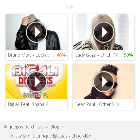
Ads
Bruno Mars - Locked Out Of Heaven
68%
Lady Gaga - Eh Eh (Nothing Else 
90%
Big Ali Feat. Shana P. - Distress
Sean Paul - Other Side of Love
juegos de chicas
»
Blog
»
Nicky Jam ft. Enrique Iglesias - El perdón