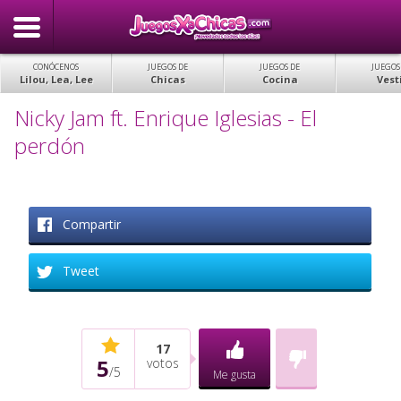
CONÓCENOS
JUEGOS DE
JUEGOS DE
JUEGOS
Lilou, Lea, Lee
Chicas
Cocina
Vest
Nicky Jam ft. Enrique Iglesias - El
perdón
Compartir
Tweet
17
5
votos
/
5
Me gusta