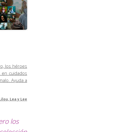
o, los héroes
o en cuidados
malo. Ayuda a
Lilou, Lea y Lee
ero los
colección