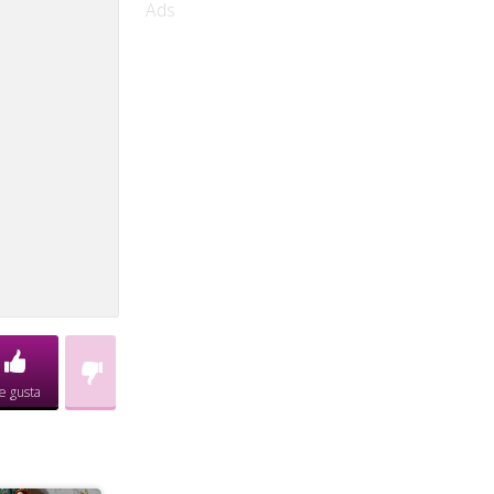
Ads
e gusta