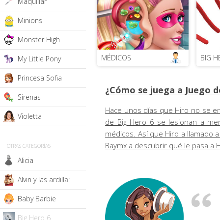
Maquillar
Minions
Monster High
MÉDICOS
BIG H
My Little Pony
Princesa Sofia
¿Cómo se juega a Juego d
Sirenas
Hace unos días que Hiro no se en
Violetta
de Big Hero 6 se lesionan a me
médicos. Así que Hiro a llamado 
Baymx a descubrir qué le pasa a 
OTRAS CATEGORÍAS
Alicia
Alvin y las ardillas
Baby Barbie
Big Hero 6