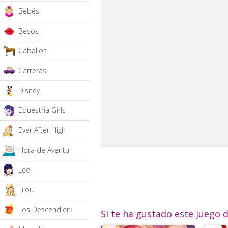
Bebés
Besos
Caballos
Carreras
Disney
Equestria Girls
Ever After High
Hora de Aventura
Lee
Lilou
Los Descendientes
Si te ha gustado este juego 