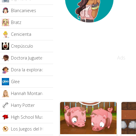
Blancanieves
Bratz
Cenicienta
Crepúsculo
Ads
Doctora Juguetes
Dora la exploradora
Glee
Hannah Montana
Harry Potter
High School Musical
Los Juegos del Hambre