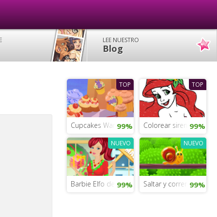
E
LEE NUESTRO
Blog
TOP
TOP
Cupcakes Wars
Colorear sirenas del m
99%
99%
NUEVO
NUEVO
Barbie Elfo de Navidad
Saltar y correr
99%
99%