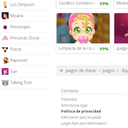
Cerditos comebellotas
Miner
99%
Los Simpson
Moana
Personajes
Princesas Disney
Limpieza de la casa del bebé
¡Juega
99%
Pucca
Rapunzel
juegos de chicas
»
juegos
»
Ba
Sue
Talking Tom
Contacto
Publicidad
Advertencia legal
Política de privacidad
Información para los papás
Juegos flash para Webmasters