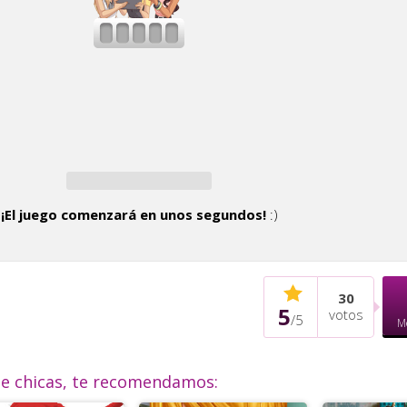
¡El juego comenzará en unos segundos!
:)
30
5
votos
/
5
M
de chicas, te recomendamos: