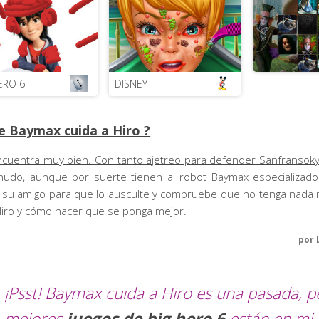
ERO 6
DISNEY
e Baymax cuida a Hiro ?
cuentra muy bien. Con tanto ajetreo para defender Sanfransoky
nudo, aunque por suerte tienen al robot Baymax especializad
a su amigo para que lo ausculte y compruebe que no tenga nada 
Hiro y cómo hacer que se ponga mejor.
por
¡Psst! Baymax cuida a Hiro es una pasada, p
mejores
juegos de big hero 6
están en mi 