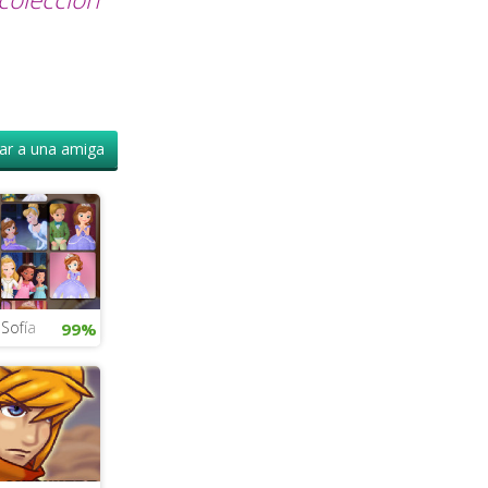
r a una amiga
 Sofía
99%