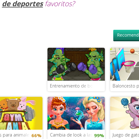
de deportes
favoritos?
Recomenda
Entrenamiento de boxeo con el Grinch
Baloncesto p
s para animales
Cambia de look a las princesas Disney
Juego de gat
66%
99%