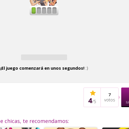
¡El juego comenzará en unos segundos!
:)
7
4
votos
/
5
M
de chicas, te recomendamos: