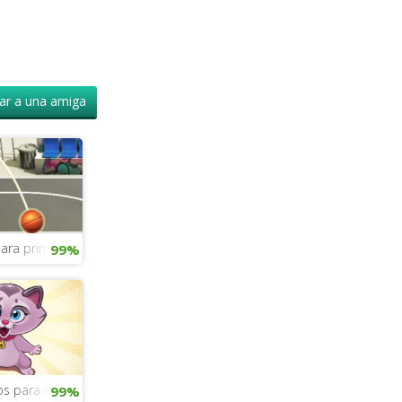
r a una amiga
ara primaria
99%
os para niños
99%