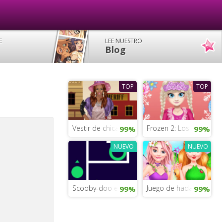
E
LEE NUESTRO
Blog
TOP
TOP
Vestir de chica de negocios
Frozen 2: Los looks de 
99%
99%
NUEVO
NUEVO
Scooby-doo el juego: el laberinto
Juego de hadas de vest
99%
99%