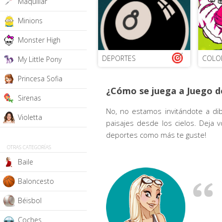
Maquillar
Minions
Monster High
DEPORTES
COLO
My Little Pony
Princesa Sofia
¿Cómo se juega a Juego d
Sirenas
No, no estamos invitándote a dib
Violetta
paisajes desde los cielos. Deja v
deportes como más te guste!
OTRAS CATEGORÍAS
Baile
Baloncesto
Béisbol
Coches