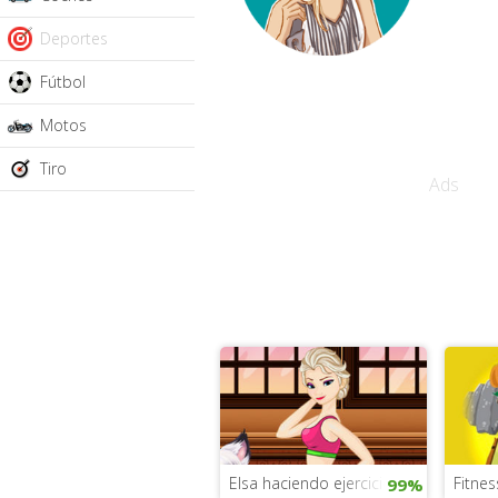
Deportes
Fútbol
Motos
Tiro
Ads
Elsa haciendo ejercicio
Fitnes
99%