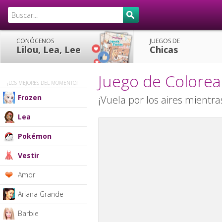
CONÓCENOS
JUEGOS DE
Lilou, Lea, Lee
Chicas
Juego de Colorea
¡LOS MEJORES DEL MOMENTO!
Frozen
¡Vuela por los aires mientra
Lea
Pokémon
Vestir
Amor
Ariana Grande
Barbie