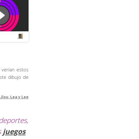
 verían estos
este dibujo de
Lilou, Lea y Lee
deportes,
s
juegos