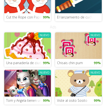
Cut the Rope con Papá Noel
99%
El lanzamiento de cuchillos Ninj
Ads
NUEVO
NUEVO
Una panadería de ciudad animada
99%
Chisais chin pum
99%
NUEVO
NUEVO
Tom y Angela tienen un bebé
99%
Viste al osito Sosito
99%