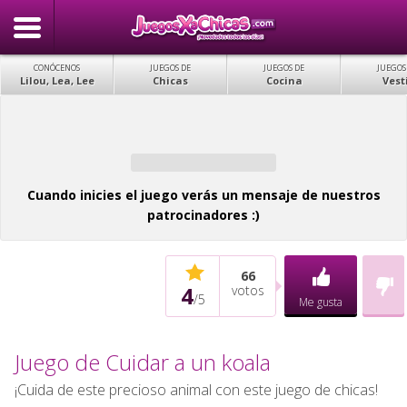
CONÓCENOS
JUEGOS DE
JUEGOS DE
JUEGOS
Lilou, Lea, Lee
Chicas
Cocina
Vest
Cuando inicies el juego verás un mensaje de nuestros
patrocinadores :)
66
4
votos
/
5
Me gusta
Juego de Cuidar a un koala
¡Cuida de este precioso animal con este juego de chicas!