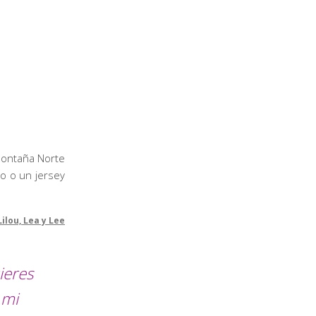
Montaña Norte
to o un jersey
Lilou, Lea y Lee
ieres
 mi