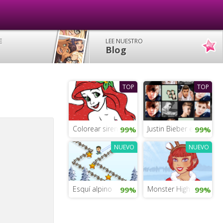
E
LEE NUESTRO
Blog
TOP
TOP
Colorear sirenas del mar
Justin Bieber en españo
99%
99%
NUEVO
NUEVO
Esquí alpino
Monster High Lady Ga
99%
99%