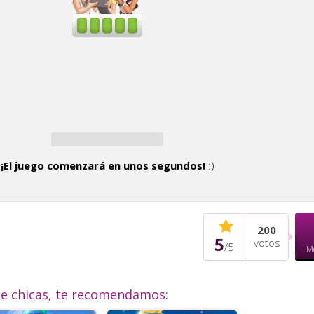
¡El juego comenzará en unos segundos!
:)
200
5
votos
/
5
M
de chicas, te recomendamos: