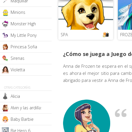
Maquillar
Minions
Monster High
SPA
FROZ
My Little Pony
Princesa Sofia
¿Cómo se juega a Juego d
Sirenas
Anna de Frozen te espera en el s
Violetta
es ahora el mejor sitio para camb
abrigado para vestir a Anna de Fr
OTRAS CATEGORÍAS
Alicia
Alvin y las ardillas
Baby Barbie
Big Hero 6