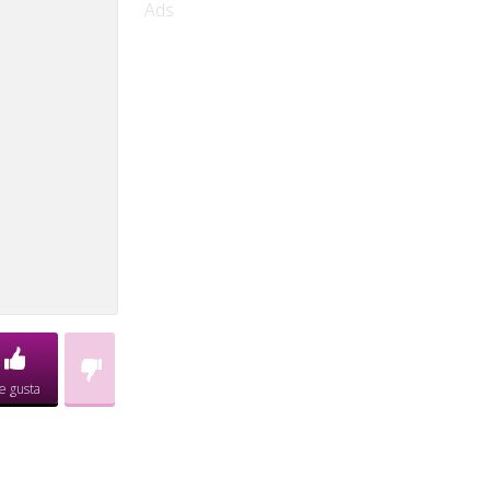
Ads
e gusta