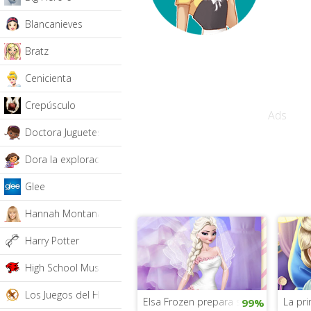
Blancanieves
Bratz
Cenicienta
Crepúsculo
Ads
Doctora Juguetes
Dora la exploradora
Glee
Hannah Montana
Harry Potter
High School Musical
Los Juegos del Hambre
Elsa Frozen prepara su boda
La pri
99%