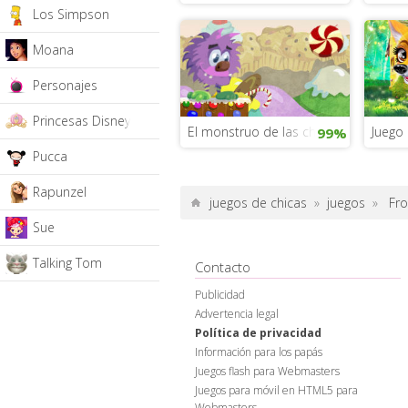
Los Simpson
Moana
Personajes
Princesas Disney
El monstruo de las chuches
Juego 
99%
Pucca
Rapunzel
juegos de chicas
»
juegos
»
Fr
Sue
Talking Tom
Contacto
Publicidad
Advertencia legal
Política de privacidad
Información para los papás
Juegos flash para Webmasters
Juegos para móvil en HTML5 para
Webmasters