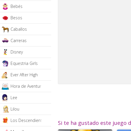
Bebés
Besos
Caballos
Carreras
Disney
Equestria Girls
Ever After High
Hora de Aventura
Lee
Lilou
Los Descendientes
Si te ha gustado este juego 