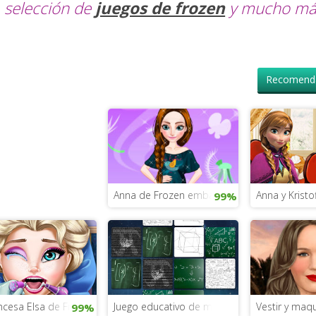
selección de
juegos de frozen
y mucho má
Recomenda
Anna de Frozen embarazada
Anna y Kristof
99%
ncesa Elsa de Frozen
Juego educativo de matemáticas
Vestir y maqu
99%