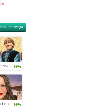
s!
r a una amiga
f cita perfecta
99%
illar a Jennifer Lawrence
99%