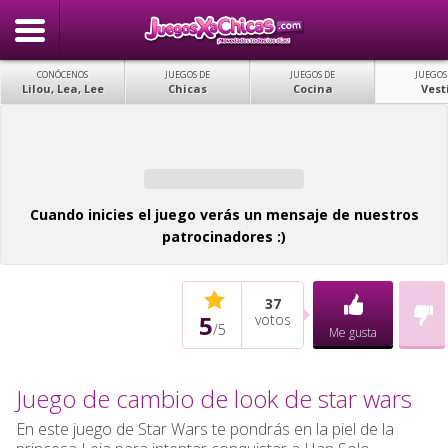
CONÓCENOS
JUEGOS DE
JUEGOS DE
JUEGOS
Lilou, Lea, Lee
Chicas
Cocina
Vest
Cuando inicies el juego verás un mensaje de nuestros
patrocinadores :)
37
5
votos
/
5
Me gusta
Juego de cambio de look de star wars
En este juego de Star Wars te pondrás en la piel de la