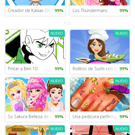
Creador de Kawaii Chibi
99%
Los Thundermans
99%
Ads
NUEVO
NUEVO
Pintar a Ben 10
99%
Rollitos de Sushi con Emma
99%
NUEVO
NUEVO
So Sakura Belleza de princesas
99%
Una pedicura perfecta para las 
99%
NUEVO
NUEVO