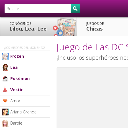
CONÓCENOS
JUEGOS DE
Lilou, Lea, Lee
Chicas
Juego de Las DC 
¡LOS MEJORES DEL MOMENTO!
Frozen
¡Incluso los superhéroes n
Lea
Pokémon
Vestir
Amor
Ariana Grande
Barbie