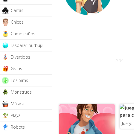
Cartas
Chicos
Cumpleaños
Disparar burbujas
Divertidos
Ads
Gratis
Los Sims
Monstruos
Música
Playa
Juego 
Robots