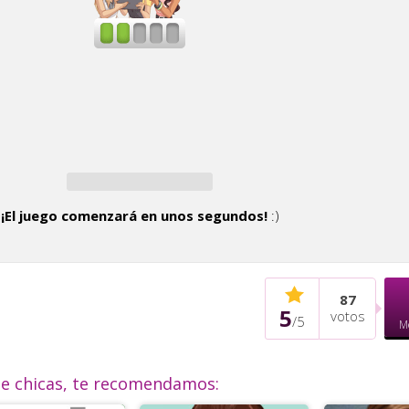
¡El juego comenzará en unos segundos!
:)
87
5
votos
/
5
M
de chicas, te recomendamos: