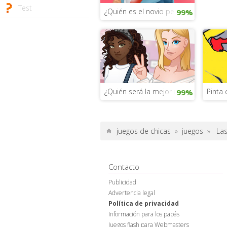
Test
¿Quién es el novio perfecto para ti?
99%
¿Quién será la mejor instagramer?
Pinta
99%
juegos de chicas
»
juegos
»
Las
Contacto
Publicidad
Advertencia legal
Política de privacidad
Información para los papás
Juegos flash para Webmasters