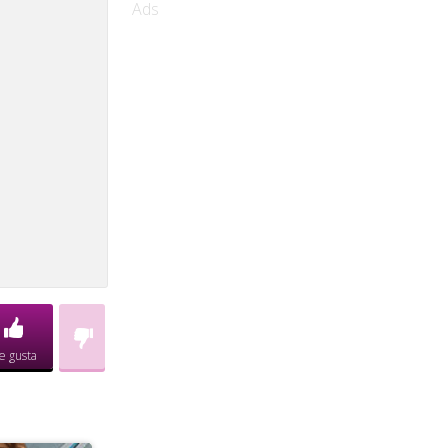
Ads
e gusta