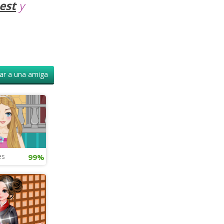
est
y
r a una amiga
es
99%