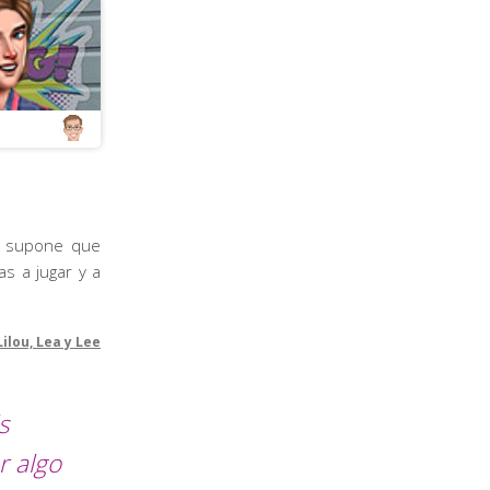
Se supone que
s a jugar y a
Lilou, Lea y Lee
s
r algo