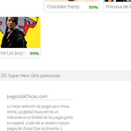
Chocolate Frenzy
Princesa de 
99%
 con Los Juegos del Hambre
99%
 DC Super Hero Girls perezosas
JuegosXaChicas.com
La mejor selección de juegos para chicas
online, JuegosXaChicas.com es un
referente en el ámbito de los juegos gratis
en español. ¡Cada día se añaden nuevos
juegos de chicas! Que te diviertas :)