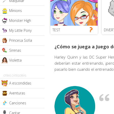
Maquillar
Minions
Monster High
TEST
DIVER
My Little Pony
Princesa Sofia
¿Cómo se juega a Juego de
Sirenas
Harley Quinn y las DC Super Her
Violetta
deberían estar entrenando, ¡pero
pasarlo bien cuando el entrenador
OTRAS CATEGORÍAS
A escondidas
Aventuras
Canciones
Cantar