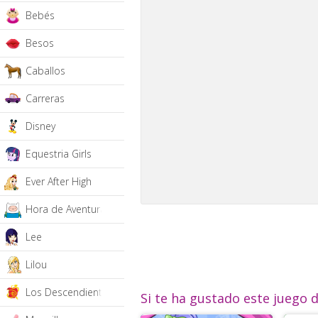
Bebés
Besos
Caballos
Carreras
Disney
Equestria Girls
Ever After High
Hora de Aventura
Lee
Lilou
Los Descendientes
Si te ha gustado este juego 