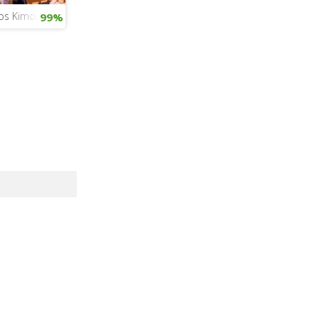
los Kimonos
99%