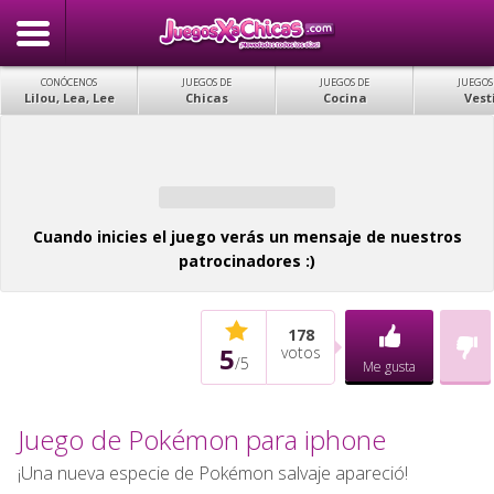
CONÓCENOS
JUEGOS DE
JUEGOS DE
JUEGOS
Lilou, Lea, Lee
Chicas
Cocina
Vest
Cuando inicies el juego verás un mensaje de nuestros
patrocinadores :)
178
5
votos
/
5
Me gusta
Juego de Pokémon para iphone
¡Una nueva especie de Pokémon salvaje apareció!