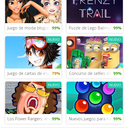
Juego de moda bloguera Instagram
99%
Puzzle de Lego Batman
99%
NUEVO
NUEVO
Juego de cartas de escoba
79%
Concurso de selfies de los Mini
99%
NUEVO
NUEVO
Los Power Rangers: el ataque de los alienígenas
99%
Nuevos juegos para hacer pizza
99%