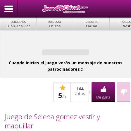
CONÓCENOS
JUEGOS DE
JUEGOS DE
JUEGOS
Lilou, Lea, Lee
Chicas
Cocina
Vest
Cuando inicies el juego verás un mensaje de nuestros
patrocinadores :)
164
5
votos
/
5
Me gusta
Juego de Selena gomez vestir y
maquillar