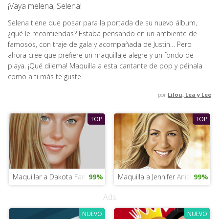
¡Vaya melena, Selena!
Selena tiene que posar para la portada de su nuevo álbum,
¿qué le recomiendas? Estaba pensando en un ambiente de
famosos, con traje de gala y acompañada de Justin… Pero
ahora cree que prefiere un maquillaje alegre y un fondo de
playa. ¡Qué dilema! Maquilla a esta cantante de pop y péinala
como a ti más te guste.
por
Lilou, Lea y Lee
TOP
TOP
Maquillar a Dakota Fanning
99%
Maquilla a Jennifer Aniston
99%
Ads
NUEVO
NUEVO