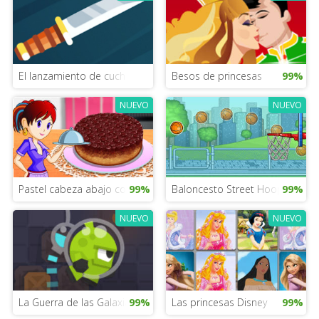
El lanzamiento de cuchillos Ninja
Besos de princesas
99%
NUEVO
NUEVO
Pastel cabeza abajo con Sara
99%
Baloncesto Street Hoop
99%
NUEVO
NUEVO
La Guerra de las Galaxias 2015
99%
Las princesas Disney
99%