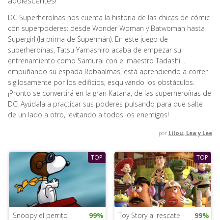
adolescentes!
DC Superheroínas nos cuenta la historia de las chicas de cómic
con superpoderes: desde Wonder Woman y Batwoman hasta
Supergirl (la prima de Supermán). En este juego de
superheroínas, Tatsu Yamashiro acaba de empezar su
entrenamiento como Samurai con el maestro Tadashi…
empuñando su espada Robaalmas, está aprendiendo a correr
sigilosamente por los edificios, esquivando los obstáculos.
¡Pronto se convertirá en la gran Katana, de las superheroínas de
DC! Ayúdala a practicar sus poderes pulsando para que salte
de un lado a otro, ¡evitando a todos los enemigos!
por
Lilou, Lea y Lee
TOP
TOP
Snoopy el perrito
99%
Toy Story al rescate
99%