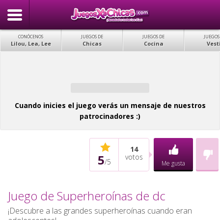
CONÓCENOS
JUEGOS DE
JUEGOS DE
JUEGOS
Lilou, Lea, Lee
Chicas
Cocina
Vest
Cuando inicies el juego verás un mensaje de nuestros
patrocinadores :)
14
5
votos
/
5
Me gusta
Juego de Superheroínas de dc
¡Descubre a las grandes superheroínas cuando eran