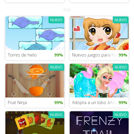
Ads
NUEVO
NUEVO
Torres de hielo
99%
Nuevos juegos para hacer pizza
99%
NUEVO
NUEVO
Fruit Ninja
99%
Adopta a un lobo ártico mágico
99%
NUEVO
NUEVO