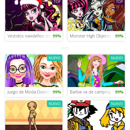
TOP
TOP
Vestidos navideños de Draculaura
99%
Monster High Objetos ocultos
99%
Ads
NUEVO
NUEVO
Juego de Moda Downtown Doodle
99%
Barbie va de camping
99%
NUEVO
NUEVO