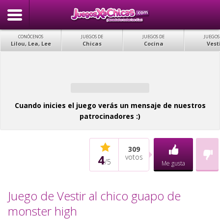
CONÓCENOS
JUEGOS DE
JUEGOS DE
JUEGOS
Lilou, Lea, Lee
Chicas
Cocina
Vest
Cuando inicies el juego verás un mensaje de nuestros
patrocinadores :)
309
4
votos
/
5
Me gusta
Juego de Vestir al chico guapo de
monster high