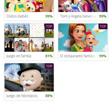
Ositos bebés
99%
Tom y Angela tienen un bebé
99%
TOP
TOP
Juego en famlia
81%
El restaurante familiar de Emily
99%
TOP
Juego de Monopoly
88%