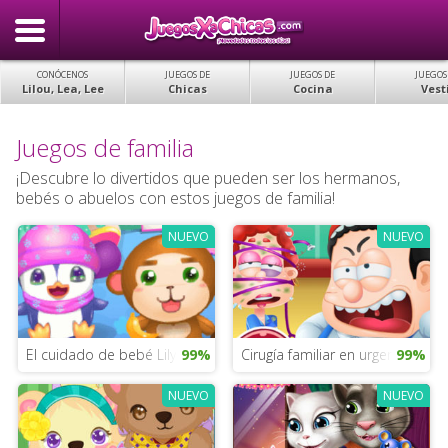
CONÓCENOS
JUEGOS DE
JUEGOS DE
JUEGOS
Lilou, Lea, Lee
Chicas
Cocina
Vest
Juegos de familia
¡Descubre lo divertidos que pueden ser los hermanos,
bebés o abuelos con estos juegos de familia!
NUEVO
NUEVO
El cuidado de bebé Lily
99%
Cirugía familiar en urgencia
99%
NUEVO
NUEVO