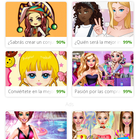
¿Sabrás crear un conjunto hípster?
90%
¿Quién será la mejor instagrame
99%
Conviértete en la mejor estilista
99%
Pasión por las compras
99%
Ads