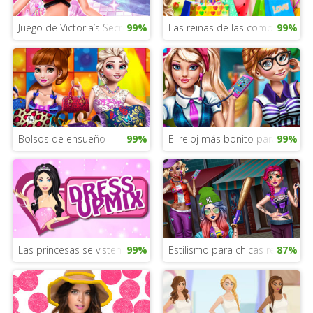
Juego de Victoria’s Secret para chicas
99%
Las reinas de las compras
99%
Bolsos de ensueño
99%
El reloj más bonito para chicas
99%
Las princesas se visten de blanco para una velada VIP
99%
Estilismo para chicas rebeldes
87%