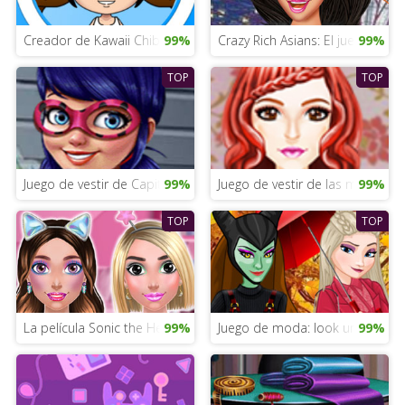
Creador de Kawaii Chibi
99%
Crazy Rich Asians: El juego de 
99%
TOP
TOP
Juego de vestir de Capitana Marvel
99%
Juego de vestir de las muñecas
99%
TOP
TOP
La película Sonic the Hedgehog
99%
Juego de moda: look urbano pa
99%