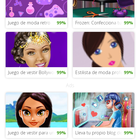
Juego de moda retro
99%
Frozen: Confecciona tu propio v
99%
Juego de vestir Bollywood
99%
Estilista de moda profesional
99%
Ads
Juego de vestir para una fiesta de disfraces en otoño
99%
Lleva tu propio blog de moda
99%