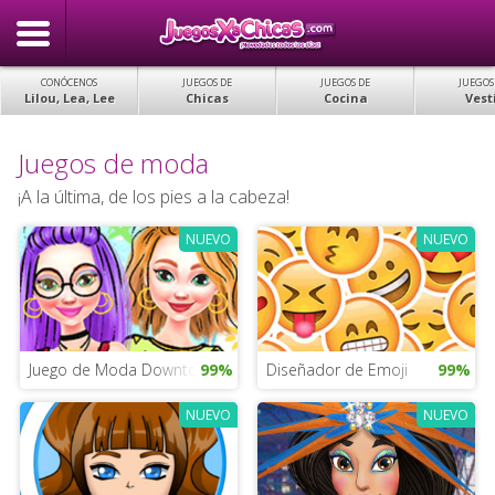
CONÓCENOS
JUEGOS DE
JUEGOS DE
JUEGOS
Lilou, Lea, Lee
Chicas
Cocina
Vest
Juegos de moda
¡A la última, de los pies a la cabeza!
NUEVO
NUEVO
Juego de Moda Downtown Doodle
99%
Diseñador de Emoji
99%
NUEVO
NUEVO