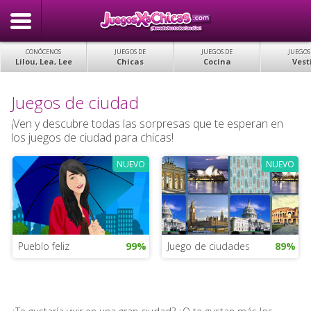
CONÓCENOS
JUEGOS DE
JUEGOS DE
JUEGOS
Lilou, Lea, Lee
Chicas
Cocina
Vest
Juegos de ciudad
¡Ven y descubre todas las sorpresas que te esperan en
los juegos de ciudad para chicas!
NUEVO
NUEVO
Pueblo feliz
99%
Juego de ciudades
89%