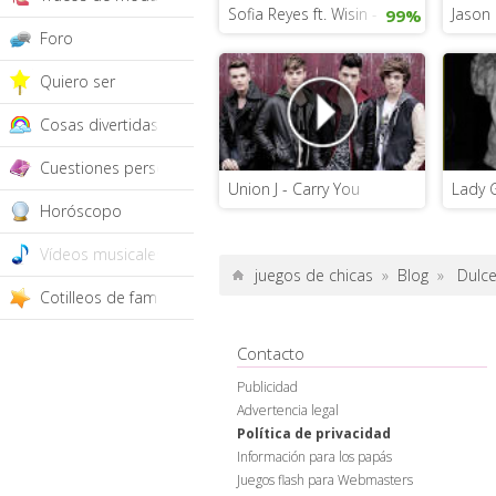
Sofia Reyes ft. Wisin - Muévelo
Jason 
99%
Foro
Quiero ser
Cosas divertidas
Cuestiones personales
Union J - Carry You
Lady 
Horóscopo
Vídeos musicales
juegos de chicas
»
Blog
»
Dulce
Cotilleos de famosos
Contacto
Publicidad
Advertencia legal
Política de privacidad
Información para los papás
Juegos flash para Webmasters