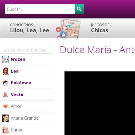
CONÓCENOS
JUEGOS DE
Lilou, Lea, Lee
Chicas
Dulce María - Ant
¡LOS MEJORES DEL MOMENTO!
Frozen
Lea
Pokémon
Vestir
Amor
Ariana Grande
Barbie