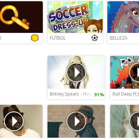
O
FÚTBOL
BELLEZA
Britney Spears - Hold It Against Me
Roll Deep Ft
91%