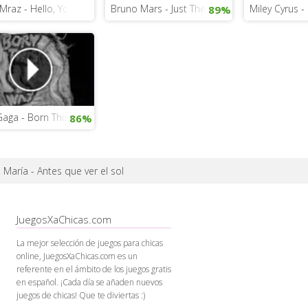
Mraz - Hello, You Beautiful Thing
Bruno Mars - Just The Way You Are
Miley Cyrus -
89%
Gaga - Born This Way
86%
 María - Antes que ver el sol
JuegosXaChicas.com
La mejor selección de juegos para chicas
online, JuegosXaChicas.com es un
referente en el ámbito de los juegos gratis
en español. ¡Cada día se añaden nuevos
juegos de chicas! Que te diviertas :)