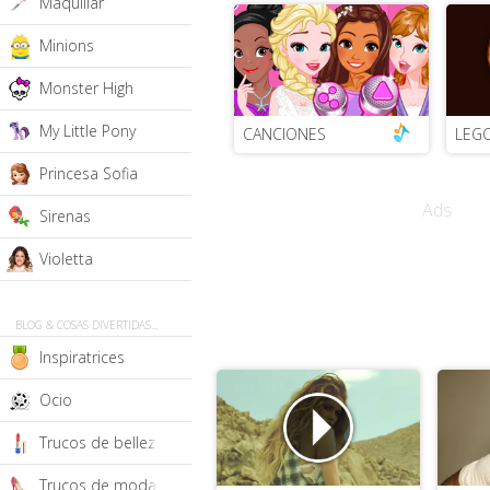
Maquillar
Minions
Monster High
My Little Pony
CANCIONES
LEG
Princesa Sofia
Ads
Sirenas
Violetta
BLOG & COSAS DIVERTIDAS...
Inspiratrices
Ocio
Trucos de belleza y pelo
Trucos de moda