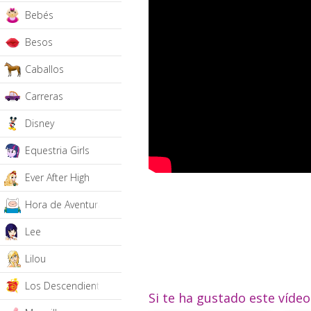
Bebés
Besos
Caballos
Carreras
Disney
Equestria Girls
Ever After High
Hora de Aventura
Lee
Lilou
Los Descendientes
Si te ha gustado este víde