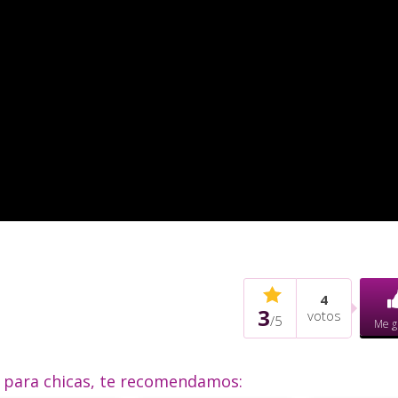
4
3
votos
/
5
Me g
o para chicas, te recomendamos: