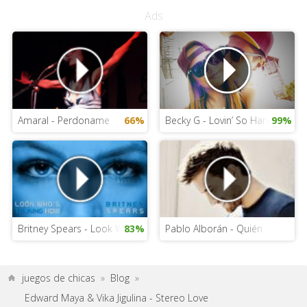
Ads
Amaral - Perdoname
66%
Becky G - Lovin’ So Hard
99%
Britney Spears - Look Who’s Talking Now
83%
Pablo Alborán - Quién
juegos de chicas
»
Blog
»
Edward Maya & Vika Jigulina - Stereo Love