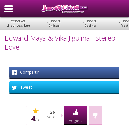
CONÓCENOS
JUEGOS DE
JUEGOS DE
JUEGOS
Lilou, Lea, Lee
Chicas
Cocina
Vest
Edward Maya & Vika Jigulina - Stereo
Love
Compartir
Tweet
26
4
votos
/
5
Me gusta