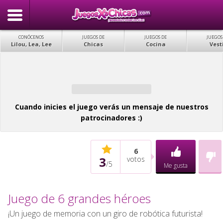
CONÓCENOS
JUEGOS DE
JUEGOS DE
JUEGOS
Lilou, Lea, Lee
Chicas
Cocina
Vest
Cuando inicies el juego verás un mensaje de nuestros
patrocinadores :)
6
3
votos
/
5
Me gusta
Juego de 6 grandes héroes
¡Un juego de memoria con un giro de robótica futurista!