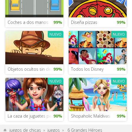
Coches a dos manos
99%
Diseña pizzas
99%
NUEVO
NUEVO
Objetos ocultos sin descargar
99%
Todos los Disney
99%
NUEVO
NUEVO
La caza de juguetes perdidos de la princesa
90%
Shopaholic Maldivas
99%
juegos de chicas
»
juegos
»
6 Grandes Héroes