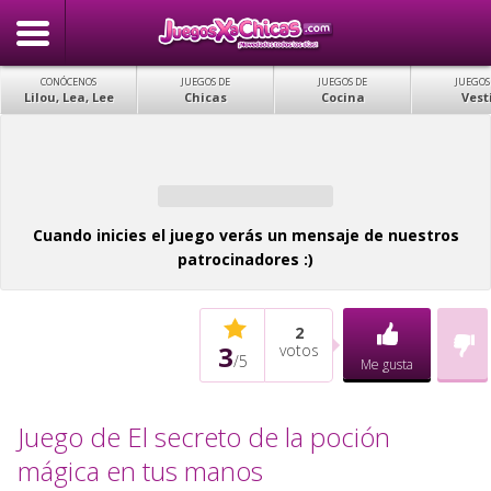
CONÓCENOS
JUEGOS DE
JUEGOS DE
JUEGOS
Lilou, Lea, Lee
Chicas
Cocina
Vest
Cuando inicies el juego verás un mensaje de nuestros
patrocinadores :)
2
3
votos
/
5
Me gusta
Juego de El secreto de la poción
mágica en tus manos