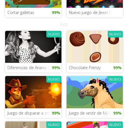
Cortar galletas
99%
Nuevo juego de Jewel Blitz para
Ads
NUEVO
NUEVO
Diferencias de Ariana Grande
99%
Chocolate Frenzy
99%
NUEVO
NUEVO
Juego de disparar a zombis de Halloween
99%
Juego de vestir de My Little Pony
99%
NUEVO
NUEVO