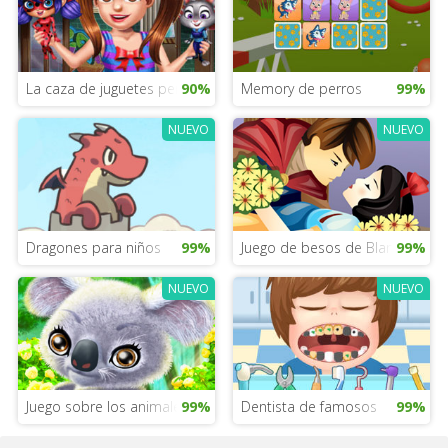
La caza de juguetes perdidos de la princesa
90%
Memory de perros
99%
NUEVO
NUEVO
Dragones para niños
99%
Juego de besos de Blancanieve
99%
NUEVO
NUEVO
Juego sobre los animales del Rey León
99%
Dentista de famosos
99%