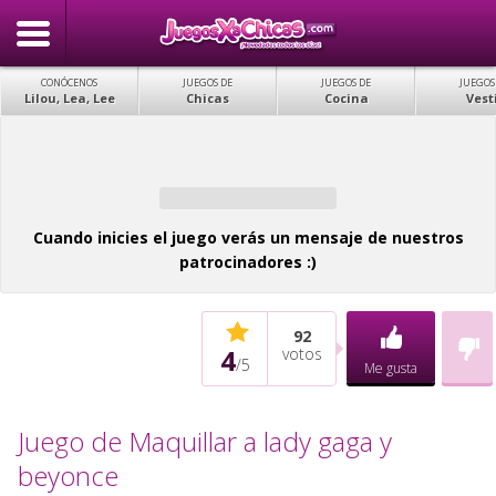
CONÓCENOS
JUEGOS DE
JUEGOS DE
JUEGOS
Lilou, Lea, Lee
Chicas
Cocina
Vest
Cuando inicies el juego verás un mensaje de nuestros
patrocinadores :)
92
4
votos
/
5
Me gusta
Juego de Maquillar a lady gaga y
beyonce