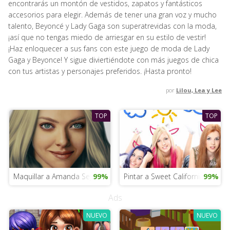
encontrarás un montón de vestidos, zapatos y fantásticos
accesorios para elegir. Además de tener una gran voz y mucho
talento, Beyoncé y Lady Gaga son superatrevidas con la moda,
¡así que no tengas miedo de arriesgar en su estilo de vestir!
¡Haz enloquecer a sus fans con este juego de moda de Lady
Gaga y Beyonce! Y sigue diviertiéndote con más juegos de chica
con tus artistas y personajes preferidos. ¡Hasta pronto!
por
Lilou, Lea y Lee
TOP
TOP
Maquillar a Amanda Seyfried
99%
Pintar a Sweet California
99%
Ads
NUEVO
NUEVO