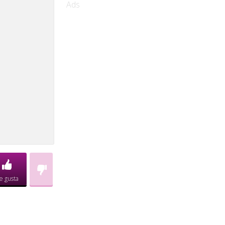
Ads
e gusta