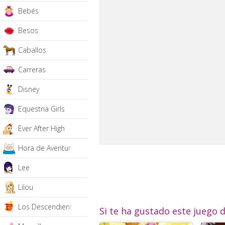
Bebés
Besos
Caballos
Carreras
Disney
Equestria Girls
Ever After High
Hora de Aventura
Lee
Lilou
Los Descendientes
Si te ha gustado este juego 