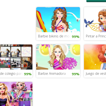
Barbie bikinis de moda
Pintar a Princ
99%
de colegio para primaria
Barbie Animadora
Juego de vesti
99%
99%