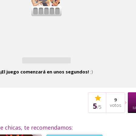
¡El juego comenzará en unos segundos!
:)
9
5
votos
/
5
M
de chicas, te recomendamos: