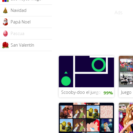
Navidad
Ads
Papá Noel
Pascua
San Valentín
Scooby-doo el juego: el laberinto
Juego 
99%