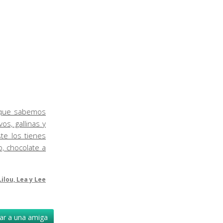
í que sabemos
s, gallinas y
te los tienes
o, chocolate a
Lilou, Lea y Lee
r a una amiga