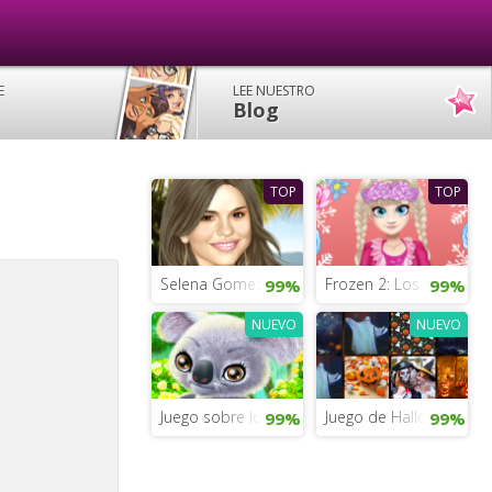
E
LEE NUESTRO
Blog
TOP
TOP
Selena Gomez vestir y maquillar
Frozen 2: Los looks de 
99%
99%
NUEVO
NUEVO
Juego sobre los animales del Rey León
Juego de Halloween de 
99%
99%