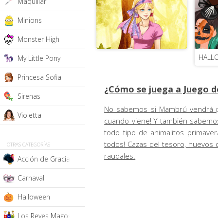
Maquillar
Minions
Monster High
HALL
My Little Pony
Princesa Sofia
¿Cómo se juega a Juego d
Sirenas
No sabemos si Mambrú vendrá por
Violetta
cuando viene! Y también sabemos
todo tipo de animalitos primaver
todos! Cazas del tesoro, huevos de
OTRAS CATEGORÍAS
raudales.
Acción de Gracias
Carnaval
Halloween
Los Reyes Magos