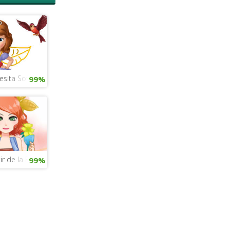
esita Sofía
99%
r de la Bella y la Bestia
99%