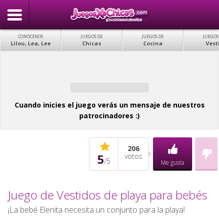
CONÓCENOS
JUEGOS DE
JUEGOS DE
JUEGOS
Lilou, Lea, Lee
Chicas
Cocina
Vest
Cuando inicies el juego verás un mensaje de nuestros
patrocinadores :)
206
5
votos
/
5
Me gusta
Juego de Vestidos de playa para bebés
¡La bebé Elenita necesita un conjunto para la playa!