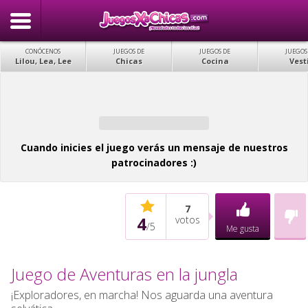
CONÓCENOS
JUEGOS DE
JUEGOS DE
JUEGOS
Lilou, Lea, Lee
Chicas
Cocina
Vest
Cuando inicies el juego verás un mensaje de nuestros
patrocinadores :)
7
4
votos
/
5
Me gusta
Juego de Aventuras en la jungla
¡Exploradores, en marcha! Nos aguarda una aventura