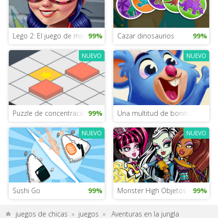
Lego 2: El juego de moda
99%
Cazar dinosaurios
99%
NUEVO
NUEVO
Puzzle de concentración y lógica
99%
Una multitud de bonitos pastel
NUEVO
NUEVO
Sushi Go
99%
Monster High Objetos ocultos
99%
juegos de chicas
»
juegos
»
Aventuras en la jungla