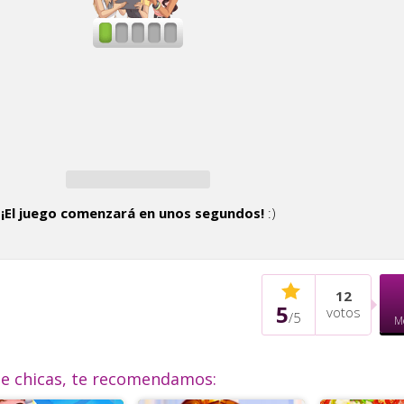
¡El juego comenzará en unos segundos!
:)
12
5
votos
/
5
M
de chicas, te recomendamos: