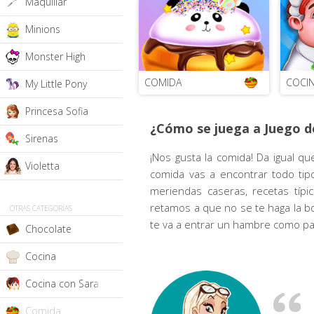
Maquillar
Minions
Monster High
COMIDA
COCI
My Little Pony
Princesa Sofia
¿Cómo se juega a Juego d
Sirenas
¡Nos gusta la comida! Da igual q
Violetta
comida vas a encontrar todo tipo
meriendas caseras, recetas típic
retamos a que no se te haga la b
OTRAS CATEGORÍAS
te va a entrar un hambre como pa
Chocolate
Cocina
Cocina con Sara
Comida