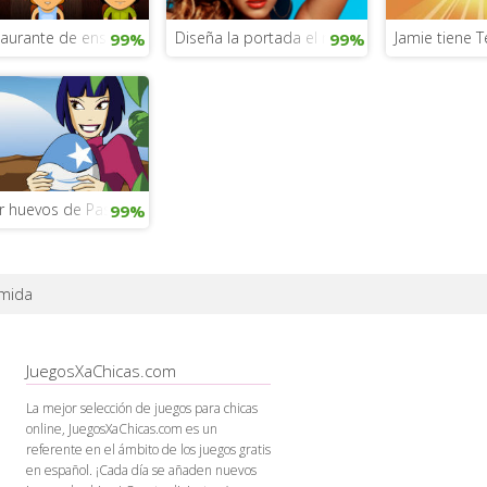
taurante de ensaladas
Diseña la portada el nuevo álbum de Beyon
Jamie tiene 
99%
99%
r huevos de Pascua
99%
mida
JuegosXaChicas.com
La mejor selección de juegos para chicas
online, JuegosXaChicas.com es un
referente en el ámbito de los juegos gratis
en español. ¡Cada día se añaden nuevos