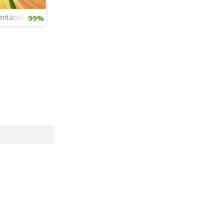
cé
Tentáculos
99%