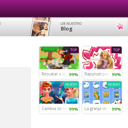
E
LEE NUESTRO
Blog
TOP
TOP
Rescatar a la princesa
Rapunzel para colorear
99%
99%
NUEVO
NUEVO
Cambia de look a las princesas Disney
La granja de animales
99%
99%