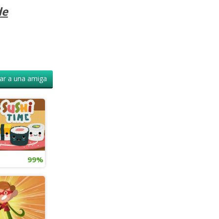
de
r a una amiga
99%