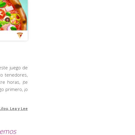
este juego de
co tenedores,
re horas, ¡te
o primero, ¡o
Lilou, Lea y Lee
enemos