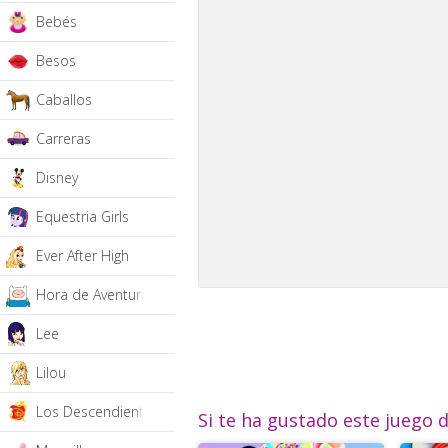
Bebés
Besos
Caballos
Carreras
Disney
Equestria Girls
Ever After High
Hora de Aventura
Lee
Lilou
Los Descendientes
Si te ha gustado este juego 