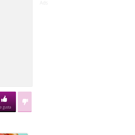
Ads
e gusta