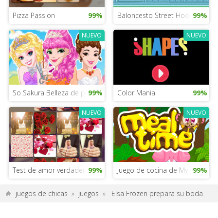
Pizza Passion
99%
Baloncesto Street Hoop
99%
NUEVO
NUEVO
So Sakura Belleza de princesas
99%
Color Mania
99%
NUEVO
NUEVO
Test de amor verdadero
99%
Juego de cocina de My Little Po
99%
juegos de chicas
»
juegos
»
Elsa Frozen prepara su boda