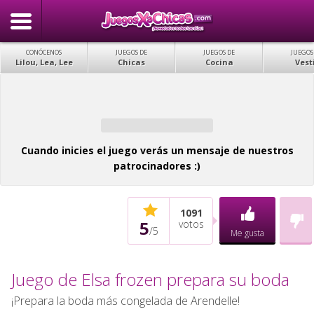
CONÓCENOS
JUEGOS DE
JUEGOS DE
JUEGOS
Lilou, Lea, Lee
Chicas
Cocina
Vest
Cuando inicies el juego verás un mensaje de nuestros
patrocinadores :)
1091
5
votos
/
5
Me gusta
Juego de Elsa frozen prepara su boda
¡Prepara la boda más congelada de Arendelle!