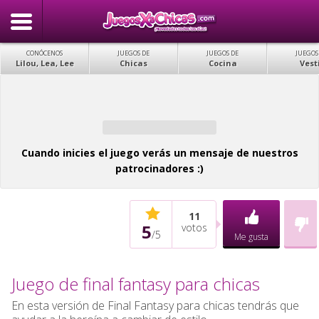
CONÓCENOS
JUEGOS DE
JUEGOS DE
JUEGOS
Lilou, Lea, Lee
Chicas
Cocina
Vest
Cuando inicies el juego verás un mensaje de nuestros
patrocinadores :)
11
5
votos
/
5
Me gusta
Juego de final fantasy para chicas
En esta versión de Final Fantasy para chicas tendrás que