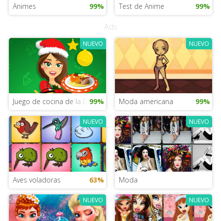
Animes
99%
Test de Anime
99%
Ads
NUEVO
NUEVO
Juego de cocina de la Bella y la Bestia
99%
Moda americana
99%
NUEVO
NUEVO
Aves voladoras
63%
Moda
NUEVO
NUEVO