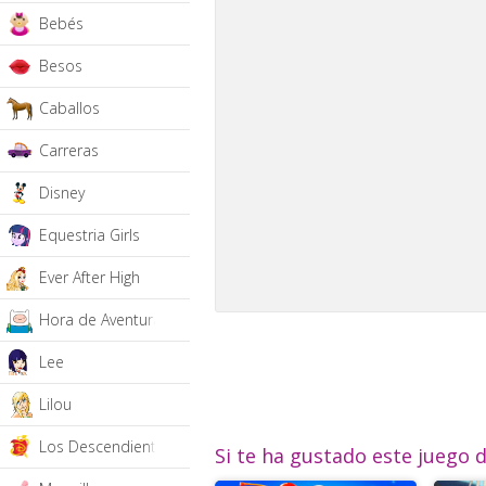
Bebés
Besos
Caballos
Carreras
Disney
Equestria Girls
Ever After High
Hora de Aventura
Lee
Lilou
Los Descendientes
Si te ha gustado este juego 