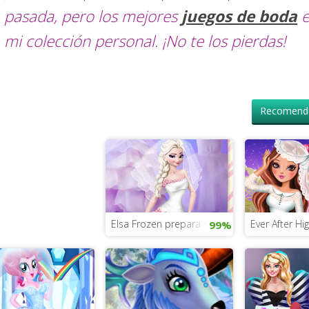
pasada, pero los mejores
juegos de boda
e
mi colección personal. ¡No te los pierdas!
Recomenda
Elsa Frozen prepara su boda
Ever After H
99%