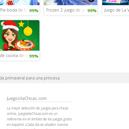
 Pie boda de Equestria
Frozen 2: juego de animales
Juego de La 
99%
99%
de cocina de la Bella y la Bestia
99%
a primaveral para una princesa
JuegosXaChicas.com
La mejor selección de juegos para chicas
online, JuegosXaChicas.com es un
referente en el ámbito de los juegos gratis
en español. ¡Cada día se añaden nuevos