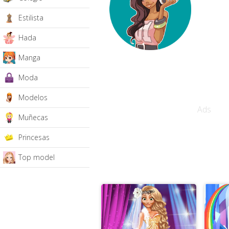
Estilista
Hada
Manga
Moda
Modelos
Ads
Muñecas
Princesas
Top model