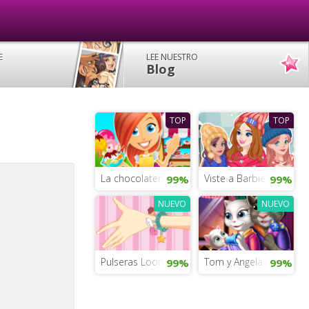
E
LEE NUESTRO
Blog
TOP
TOP
La chocolatería de Tina
Viste a Barbie online
99%
99%
NUEVO
NUEVO
Pulseras Loom
Tom y Angela tienen u
99%
99%