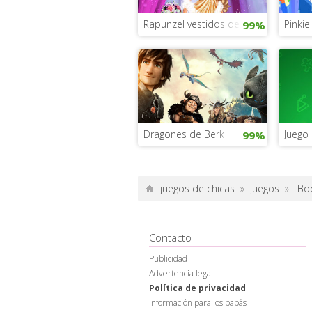
Rapunzel vestidos de boda
Pinkie
99%
Dragones de Berk
Juego 
99%
juegos de chicas
»
juegos
»
Bod
Contacto
Publicidad
Advertencia legal
Política de privacidad
Información para los papás