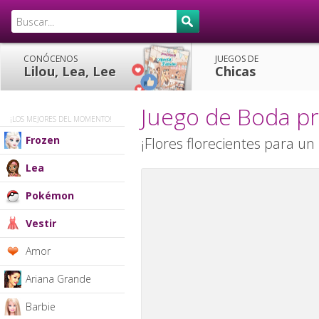
CONÓCENOS
JUEGOS DE
Lilou, Lea, Lee
Chicas
Juego de Boda pr
¡LOS MEJORES DEL MOMENTO!
Frozen
¡Flores florecientes para un
Lea
Pokémon
Vestir
Amor
Ariana Grande
Barbie