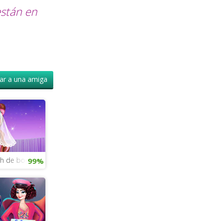
stán en
r a una amiga
igh de boda
99%