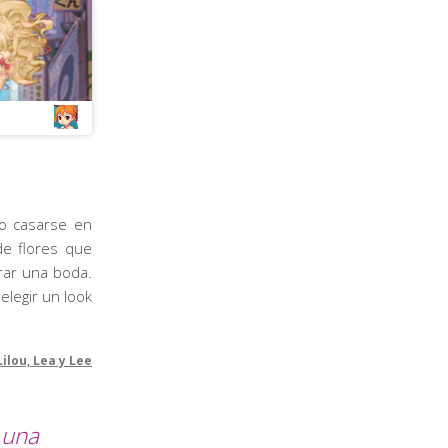
o casarse en
de flores que
rar una boda.
elegir un look
Lilou, Lea y Lee
 una