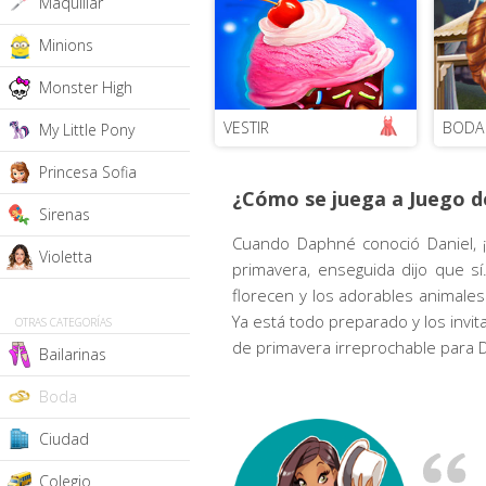
Maquillar
Minions
Monster High
VESTIR
BODA
My Little Pony
Princesa Sofia
¿Cómo se juega a Juego d
Sirenas
Cuando Daphné conoció Daniel, 
Violetta
primavera, enseguida dijo que s
florecen y los adorables animale
Ya está todo preparado y los invit
OTRAS CATEGORÍAS
de primavera irreprochable para D
Bailarinas
Boda
Ciudad
Colegio