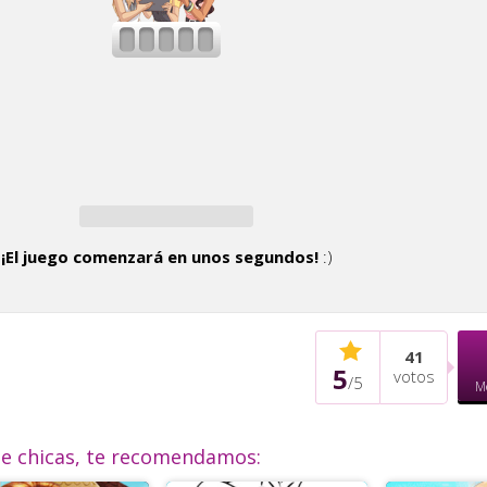
¡El juego comenzará en unos segundos!
:)
41
5
votos
/
5
M
de chicas, te recomendamos: