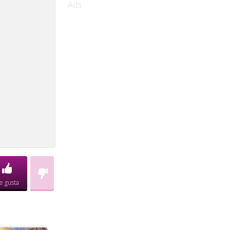
Ads
e gusta