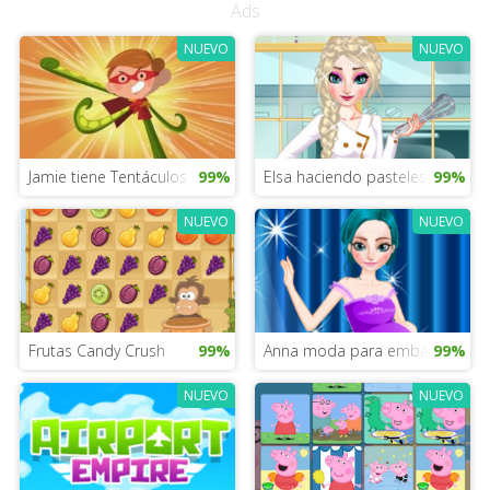
Ads
NUEVO
NUEVO
Jamie tiene Tentáculos
99%
Elsa haciendo pasteles
99%
NUEVO
NUEVO
Frutas Candy Crush
99%
Anna moda para embarazadas
99%
NUEVO
NUEVO