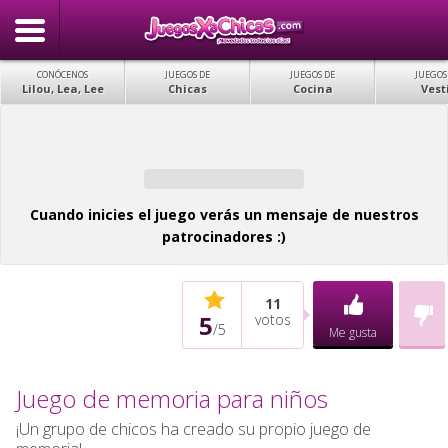
CONÓCENOS
JUEGOS DE
JUEGOS DE
JUEGOS
Lilou, Lea, Lee
Chicas
Cocina
Vest
Cuando inicies el juego verás un mensaje de nuestros
patrocinadores :)
11
5
votos
/
5
Me gusta
Juego de memoria para niños
¡Un grupo de chicos ha creado su propio juego de