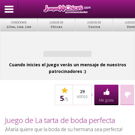
CONÓCENOS
JUEGOS DE
JUEGOS DE
JUEGOS
Lilou, Lea, Lee
Chicas
Cocina
Vest
Cuando inicies el juego verás un mensaje de nuestros
patrocinadores :)
29
5
votos
/
5
Me gusta
Juego de La tarta de boda perfecta
¡María quiere que la boda de su hermana sea perfecta!