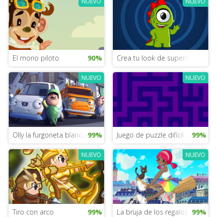
NUEVO
NUEVO
El mono piloto
90%
Crea tu look de supermodelo
NUEVO
NUEVO
Olly la furgoneta blanca
99%
Juego de puzzle difícil
99%
NUEVO
NUEVO
Tiro con arco
99%
La bruja de los regalos
99%