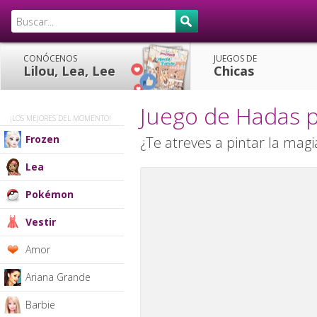
CONÓCENOS
JUEGOS DE
Lilou, Lea, Lee
Chicas
Juego de Hadas p
¡LOS MEJORES DEL MOMENTO!
Frozen
¿Te atreves a pintar la mag
Lea
Pokémon
Vestir
Amor
Ariana Grande
Barbie