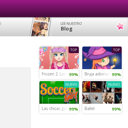
E
LEE NUESTRO
Blog
TOP
TOP
Frozen 2: Los looks de Elsa
Bruja adivinadora
99%
99%
NUEVO
NUEVO
Las chicas ganan al fútbol
Ballet
99%
99%