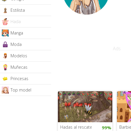
Estilista
Hada
Manga
Moda
Ads
Modelos
Muñecas
Princesas
Top model
Hadas al rescate
Barbie
99%