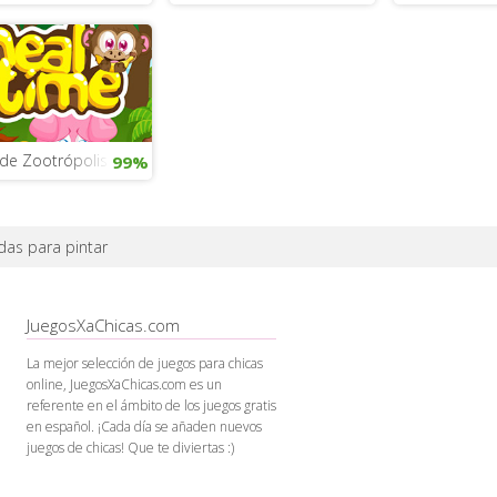
de Zootrópolis para chicas gratis
99%
as para pintar
JuegosXaChicas.com
La mejor selección de juegos para chicas
online, JuegosXaChicas.com es un
referente en el ámbito de los juegos gratis
en español. ¡Cada día se añaden nuevos
juegos de chicas! Que te diviertas :)