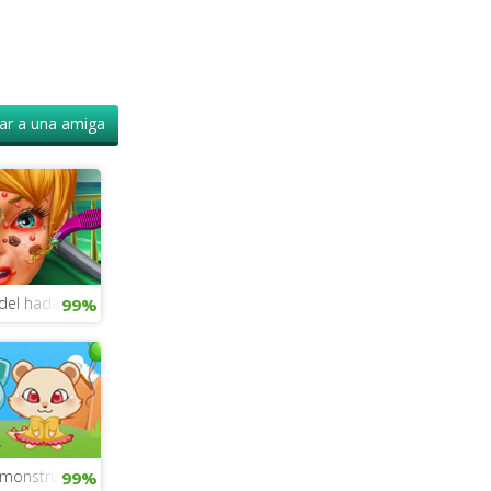
r a una amiga
 del hada Campanilla
99%
 monstruo por Halloween
99%