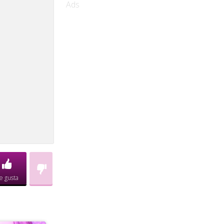
Ads
e gusta