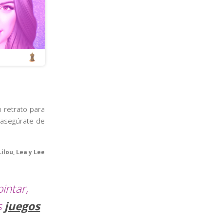
 retrato para
 ¡asegúrate de
Lilou, Lea y Lee
intar,
s
juegos