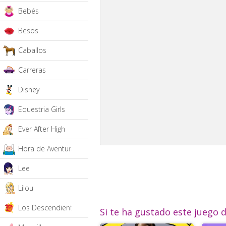
Bebés
Besos
Caballos
Carreras
Disney
Equestria Girls
Ever After High
Hora de Aventura
Lee
Lilou
Los Descendientes
Si te ha gustado este juego 