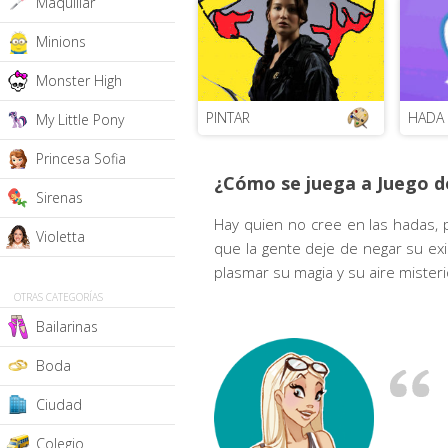
Maquillar
Minions
Monster High
PINTAR
HADA
My Little Pony
Princesa Sofia
¿Cómo se juega a Juego d
Sirenas
Hay quien no cree en las hadas, 
Violetta
que la gente deje de negar su exi
plasmar su magia y su aire mister
OTRAS CATEGORÍAS
Bailarinas
Boda
Ciudad
Colegio