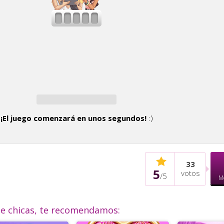
¡El juego comenzará en unos segundos!
:)
33
5
votos
/
5
M
de chicas, te recomendamos: