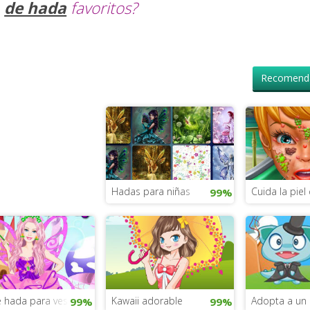
de hada
favoritos?
Recomenda
Hadas para niñas
Cuida la piel
99%
 hada para vestir
Kawaii adorable
Adopta a un
99%
99%